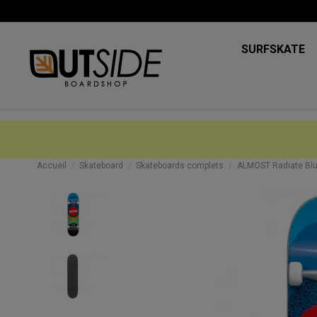
SURFSKATE
Accueil
Skateboard
Skateboards complets
ALMOST Radiate Blue