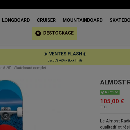
LONGBOARD
CRUISER
MOUNTAINBOARD
SKATEB
DESTOCKAGE
☀️
VENTES FLASH
☀️
Jusqu'à -60% - Stock limité
 8.25'' - Skateboard complet
ALMOST Ra
Rupture
105,00 €
TTC
Le Almost Radia
qualitatif et ré