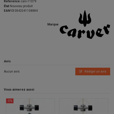
Référence
carv-11079
État
Nouveau produit
EAN13
0842041108884
Marque
Avis
Aucun avis
Rédiger un avis
Vous aimerez aussi
-5%