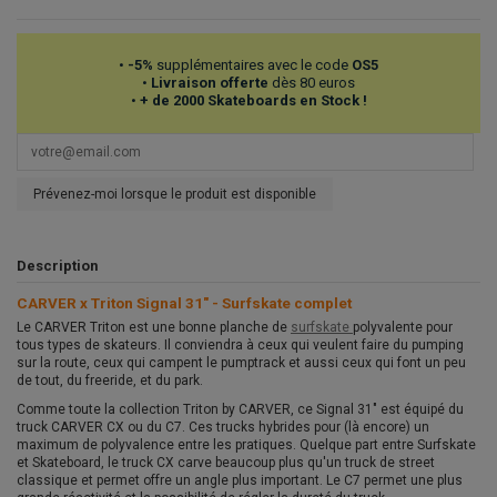
•
-5%
supplémentaires avec le code
OS5
•
Livraison offerte
dès 80 euros
•
+ de 2000 Skateboards en Stock !
Prévenez-moi lorsque le produit est disponible
Description
CARVER x Triton Signal 31" - Surfskate complet
Le CARVER Triton est une bonne planche de
surfskate
polyvalente pour
tous types de skateurs. Il conviendra à ceux qui veulent faire du pumping
sur la route, ceux qui campent le pumptrack et aussi ceux qui font un peu
de tout, du freeride, et du park.
Comme toute la collection Triton by CARVER, ce Signal 31" est équipé du
truck CARVER CX ou du C7. Ces trucks hybrides pour (là encore) un
maximum de polyvalence entre les pratiques. Quelque part entre Surfskate
et Skateboard, le truck CX carve beaucoup plus qu'un truck de street
classique et permet offre un angle plus important. Le C7 permet une plus