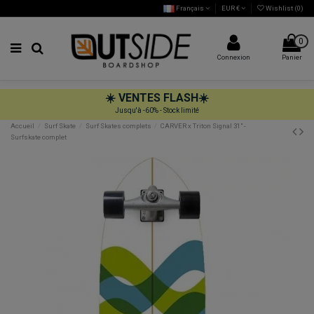
Français
EUR €
Wishlist (
0
)
0
Connexion
Panier
☀️
VENTES FLASH
☀️
Jusqu'à -60% - Stock limité
Accueil
Surf Skate
Surf Skates complets
CARVER x Triton Signal 31" -
Surfskate complet