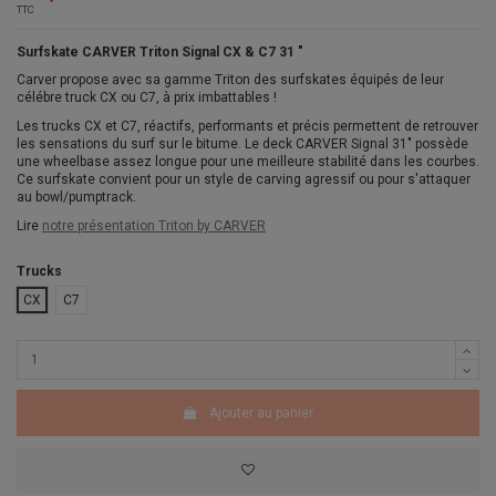
TTC
Surfskate CARVER Triton Signal CX & C7 31 "
Carver propose avec sa gamme Triton des surfskates équipés de leur
célébre truck CX ou C7, à prix imbattables !
Les trucks CX et C7, réactifs, performants et précis permettent de retrouver
les sensations du surf sur le bitume. Le deck CARVER Signal 31" possède
une wheelbase assez longue pour une meilleure stabilité dans les courbes.
Ce surfskate convient pour un style de carving agressif ou pour s'attaquer
au bowl/pumptrack.
Lire
notre présentation Triton by CARVER
Trucks
CX
C7
Ajouter au panier