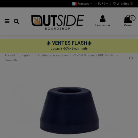
Français
EUR €
Wishlist (
0
)
0
Connexion
Panier
☀️
VENTES FLASH
☀️
Jusqu'à -60% - Stock limité
Accueil
Longboard
Bushings de longboard
VENOM Bushings HPF Standard -
Bleu - 78a