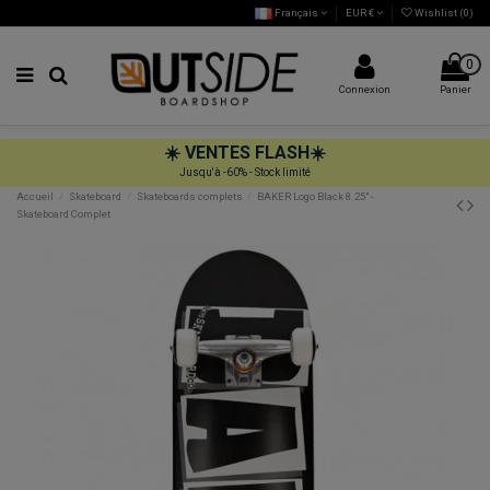
Français
EUR €
Wishlist (
0
)
0
Connexion
Panier
☀️
VENTES FLASH
☀️
Jusqu'à -60% - Stock limité
Accueil
Skateboard
Skateboards complets
BAKER Logo Black 8.25" -
Skateboard Complet