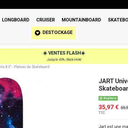
LONGBOARD
CRUISER
MOUNTAINBOARD
SKATEB
DESTOCKAGE
☀️
VENTES FLASH
☀️
Jusqu'à -60% - Stock limité
ro 8.0" - Plateau de Skateboard
JART Unive
Skateboa
Rupture
35,97 €
59,
TTC
Jart est une ma