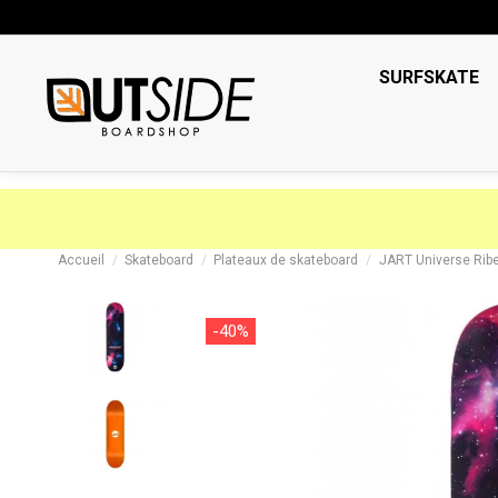
SURFSKATE
Accueil
Skateboard
Plateaux de skateboard
JART Universe Ribei
-40%