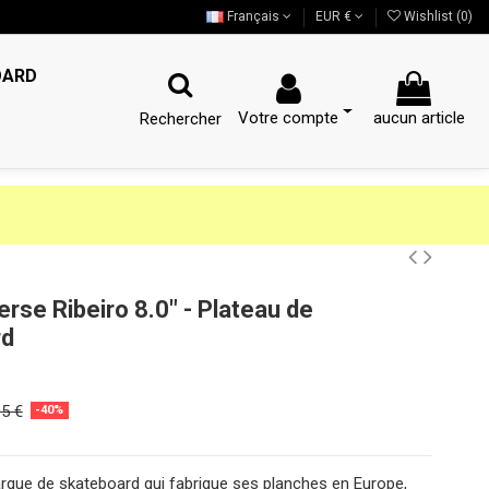
Français
EUR €
Wishlist (
0
)
OARD
Votre compte
aucun article
Rechercher
rse Ribeiro 8.0" - Plateau de
rd
95 €
-40%
rque de skateboard qui fabrique ses planches en Europe,