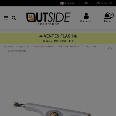
Français
EUR €
Wishlist (
0
)
0
Connexion
Panier
☀️
VENTES FLASH
☀️
Jusqu'à -60% - Stock limité
Accueil
Longboard
Trucks de longboard
PARIS V3 - 180 mm - 50° - Pearl White
- Truck de longboard