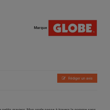
Marque
Rédiger un avis
 de petits graviers. Mon ongle passe à travers la gomme sans