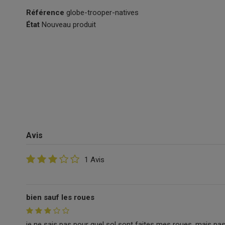
Référence
globe-trooper-natives
État
Nouveau produit
Avis
1 Avis
bien sauf les roues
je ne sais pas pour quel sol sont faites mes roues, mais pas