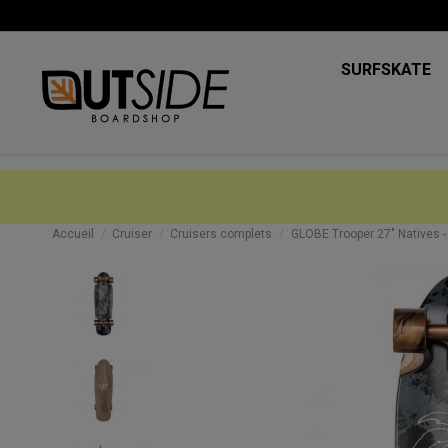
SURFSKATE
Accueil
Cruiser
Cruisers complets
GLOBE Trooper 27" Natives -