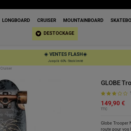
LONGBOARD
CRUISER
MOUNTAINBOARD
SKATEB
DESTOCKAGE
☀️
VENTES FLASH
☀️
Jusqu'à -60% - Stock limité
 Cruiser
GLOBE Tro
149,90 €
TTC
Globe Trooper 
route pour vos