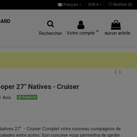
Français
EUR €
Wishlist (
0
)
OARD
Votre compte
aucun article
Rechercher
oper 27" Natives - Cruiser
1 Avis
Rupture
Natives 27" - Cruiser Complet votre nouveau compagnon de
 balades entre potes. Son concave vous permettra de garder