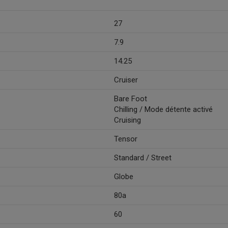
27
7.9
14.25
Cruiser
Bare Foot
Chilling / Mode détente activé
Cruising
Tensor
Standard / Street
Globe
80a
60