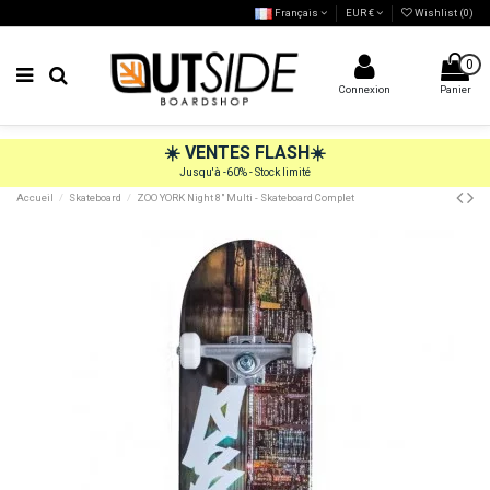
Français
EUR €
Wishlist (
0
)
0
Connexion
Panier
☀️
VENTES FLASH
☀️
Jusqu'à -60% - Stock limité
Accueil
Skateboard
ZOO YORK Night 8" Multi - Skateboard Complet