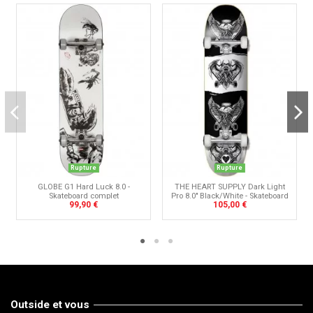
Rupture
Rupture
GLOBE G1 Hard Luck 8.0 -
THE HEART SUPPLY Dark Light
Skateboard complet
Pro 8.0" Black/White - Skateboard
99,90 €
105,00 €
complet
Outside et vous