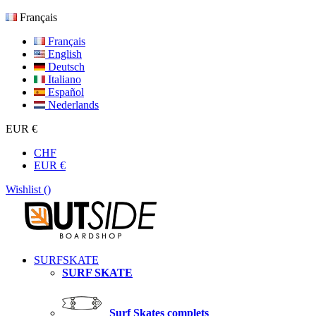
Français
Français
English
Deutsch
Italiano
Español
Nederlands
EUR €
CHF
EUR €
Wishlist (
)
SURFSKATE
SURF SKATE
Surf Skates complets