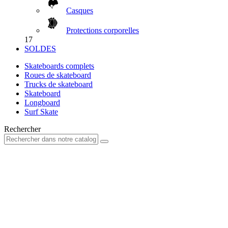
Casques
Protections corporelles
17
SOLDES
Skateboards complets
Roues de skateboard
Trucks de skateboard
Skateboard
Longboard
Surf Skate
Rechercher
Votre compte
Déjà client?
E-mail
Mot de passe
Mot de passe oublié ?
Connexion
Nouveau client?