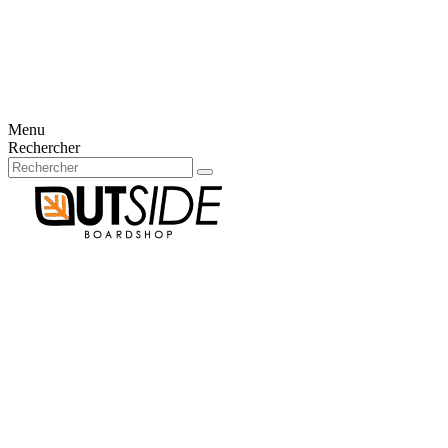
Créer un compte
Connexion
aucun article
0
Panier
×
Aucun article dans votre panier
Menu
Rechercher
Votre compte
Déjà client?
E-mail
Mot de passe
Mot de passe oublié ?
Connexion
Nouveau client?
Créer un compte
Connexion