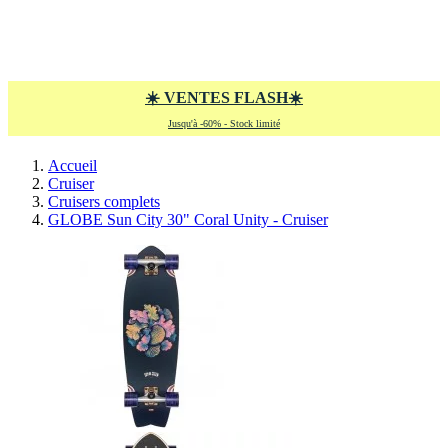
aucun article
0
Panier
×
Aucun article dans votre panier
☀️
VENTES FLASH
☀️
Jusqu'à -60% - Stock limité
Accueil
Cruiser
Cruisers complets
GLOBE Sun City 30" Coral Unity - Cruiser