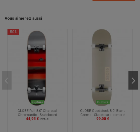
Vous aimerez aussi
-50%
Rupture
Rupture
GLOBE Full 8.0" Charcoal
GLOBE Goodstock 8.0" Blanc
Chromantic - Skateboard
Crème - Skateboard complet
44,95 €
99,00 €
89,90 €