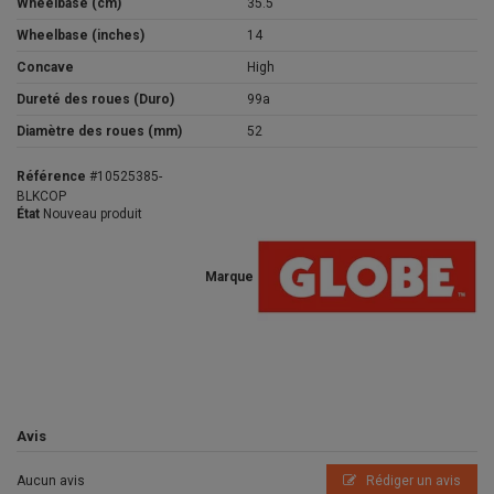
Wheelbase (cm)
35.5
Wheelbase (inches)
14
Concave
High
Dureté des roues (Duro)
99a
Diamètre des roues (mm)
52
Référence
#10525385-
BLKCOP
État
Nouveau produit
Marque
Avis
Aucun avis
Rédiger un avis