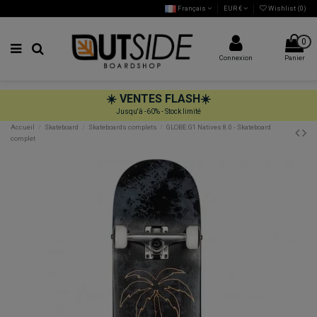
Français
EUR €
Wishlist (
0
)
0
Connexion
Panier
☀️
VENTES FLASH
☀️
Jusqu'à -60% - Stock limité
Accueil
Skateboard
Skateboards complets
GLOBE G1 Natives 8.0 - Skateboard
complet