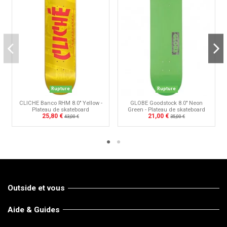
Rupture
Rupture
CLICHE Banco RHM 8.0" Yellow -
GLOBE Goodstock 8.0" Neon
Plateau de skateboard
Green - Plateau de skateboard
25,80 €
21,00 €
43,00 €
35,00 €
Outside et vous
Aide & Guides