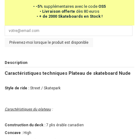
•
-5%
supplémentaires avec le code
OS5
•
Livraison offerte
dès 80 euros
•
+ de 2000 Skateboards en Stock !
Prévenez-moi lorsque le produit est disponible
Description
Caractéristiques techniques Plateau de skateboard Nude
Style de ride :
Street / Skatepark
Caractéristiques du plateau
:
Construction du deck :
7 plis érable canadien
Concave :
High