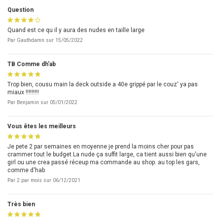
Question
Quand est ce qu il y aura des nudes en taille large
Par
Gauthdamn
sur
15/05/2022
TB Comme dh'ab
Trop bien, cousu main la deck outside a 40e grippé par le couz' ya pas
miaux !!!!!!!!!
Par
Benjamin
sur
05/01/2022
Vous êtes les meilleurs
Je pete 2 par semaines en moyenne je prend la moins cher pour pas
crammer tout le budget La nude ça suffit large, ca tient aussi bien qu'une
girl ou une crea passé réceup ma commande au shop. au top les gars,
comme d'hab
Par
2 par mois
sur
06/12/2021
Très bien