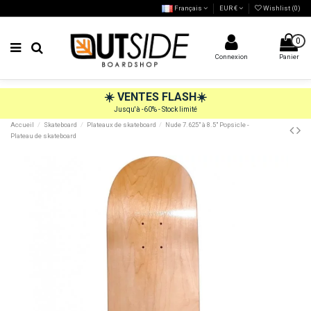
Français
EUR €
Wishlist (
0
)
0
Connexion
Panier
☀️
VENTES FLASH
☀️
Jusqu'à -60% - Stock limité
Accueil
Skateboard
Plateaux de skateboard
Nude 7.625" à 8.5" Popsicle -
Plateau de skateboard