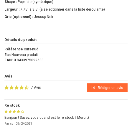
Shape :
Popsicle (symétrique)
Largeur :
7.75" à 8.5" (à sélectionner dans la liste déroulante)
Grip (optionnel) :
Jessup Noir
Détails du produit
Référence
outs-nud
État
Nouveau produit
EAN13
8433975092633
Avis
7 Avis
Rédiger un avis
Re stock
Bonjour ! Savez vous quand est le re stock ? Merci ;)
Par
sur
05/09/2023