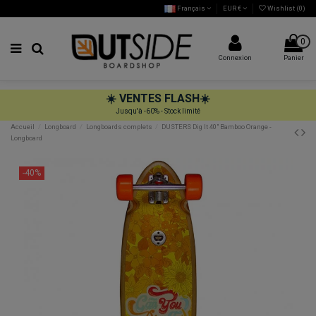
Français
EUR €
Wishlist (
0
)
0
Connexion
Panier
☀️
VENTES FLASH
☀️
Jusqu'à -60% - Stock limité
Accueil
Longboard
Longboards complets
DUSTERS Dig It 40" Bamboo Orange -
Longboard
-40%