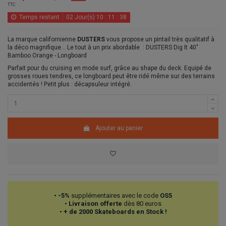
TTC
Temps restant
02
Jour(s)
10
:
11
:
38
La marque californienne
DUSTERS
vous propose un pintail très qualitatif à
la déco magnifique... Le tout à un prix abordable : DUSTERS Dig It 40"
Bamboo Orange - Longboard
Parfait pour du cruising en mode surf, grâce au shape du deck. Equipé de
grosses roues tendres, ce longboard peut être ridé même sur des terrains
accidentés ! Petit plus : décapsuleur intégré.
Ajouter au panier
•
-5%
supplémentaires avec le code
OS5
•
Livraison offerte
dès 80 euros
•
+ de 2000 Skateboards en Stock !