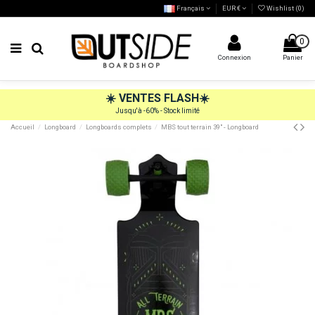
Français
EUR €
Wishlist (
0
)
0
Connexion
Panier
☀️
VENTES FLASH
☀️
Jusqu'à -60% - Stock limité
Accueil
Longboard
Longboards complets
MBS tout terrain 39" - Longboard