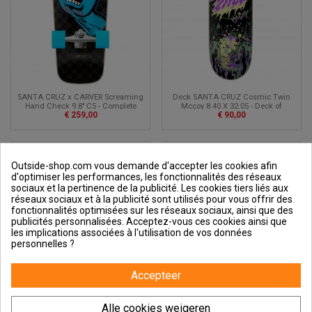
SANTA CRUZ x CARVER Screaming
Deck SANTA CRUZ Cosmic Twin
Hand Check 9.8" C5 - Complete
Mccoy 8.40 X 32.05 - Deck of
€ 259,00
€ 90,00
Surfskate
skateboard
Outside-shop.com vous demande d'accepter les cookies afin
d'optimiser les performances, les fonctionnalités des réseaux
sociaux et la pertinence de la publicité. Les cookies tiers liés aux
réseaux sociaux et à la publicité sont utilisés pour vous offrir des
fonctionnalités optimisées sur les réseaux sociaux, ainsi que des
publicités personnalisées. Acceptez-vous ces cookies ainsi que
les implications associées à l'utilisation de vos données
personnelles ?
Accepteer
Alle cookies weigeren