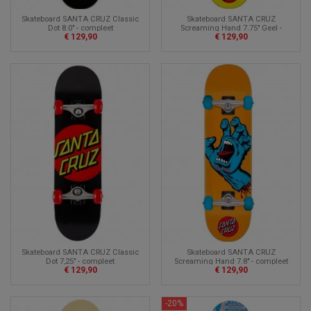
Skateboard SANTA CRUZ Classic
Skateboard SANTA CRUZ
Dot 8.0" - compleet
Screaming Hand 7.75" Geel -
€ 129,90
€ 129,90
volledige versie
Skateboard SANTA CRUZ Classic
Skateboard SANTA CRUZ
Dot 7,25" - compleet
Screaming Hand 7.8" - compleet
€ 129,90
€ 129,90
-20%