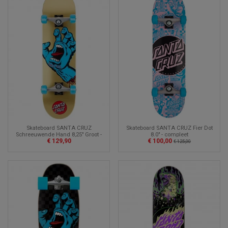
Skateboard SANTA CRUZ
Skateboard SANTA CRUZ Fier Dot
Schreeuwende Hand 8,25" Groot -
8.0" - compleet
€ 129,90
€ 100,00
compleet
€ 125,00