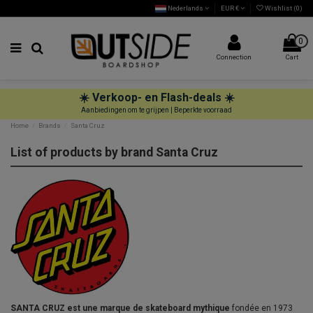
Nederlands
EUR €
Wishlist (
0
)
0
Connection
Cart
☀️ Verkoop- en Flash-deals ☀️
Aanbiedingen om te grijpen | Beperkte voorraad
Home
Brands
Santa Cruz
List of products by brand Santa Cruz
SANTA CRUZ est une marque de skateboard mythique
fondée en 1973