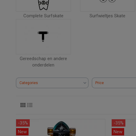
Complete Surfskate
Surfwieltjes Skate
Gereedschap en andere
onderdelen
Categories
Price
-35%
-35%
New
New