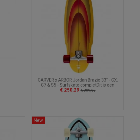
CARVER x ARBOR Jordan Brazie 33" - CX,
C7 & S5 - Surfskate completDit is een
€ 250,29
volledige...
€ 309,00
New