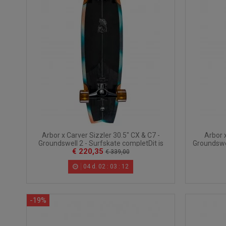
Arbor x Carver Sizzler 30.5" CX & C7 -
Arbor x
Groundswell 2 - Surfskate completDit is
Groundswel
€ 220,35
een...
€ 339,00
04
d.
02
:
03
:
10
-19%