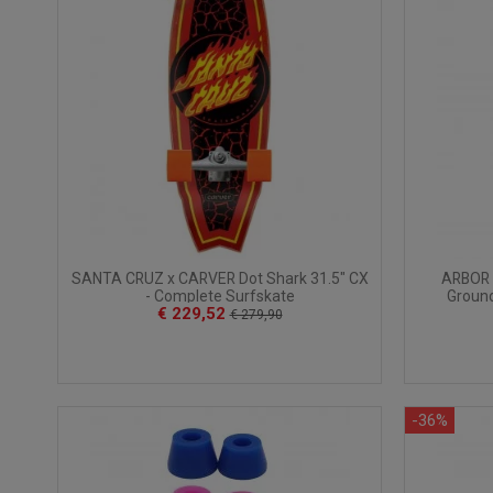
ARBOR R
SANTA CRUZ x CARVER Dot Shark 31.5" CX
Ground
- Complete Surfskate
€ 229,52
€ 279,90
-36%