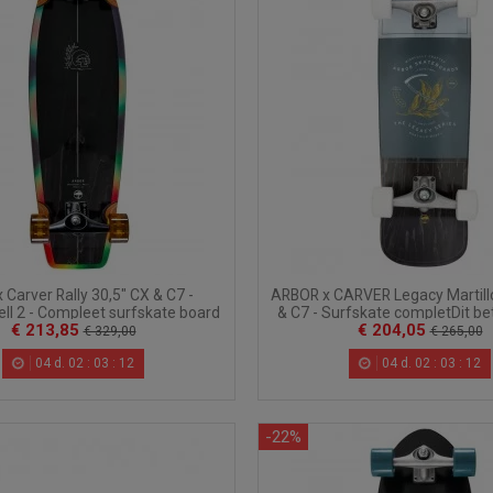
 Carver Rally 30,5" CX & C7 -
ARBOR x CARVER Legacy Martillo
l 2 - Compleet surfskate board
& C7 - Surfskate completDit be
€ 213,85
€ 204,05
het...
€ 329,00
€ 265,00
04
d.
02
:
03
:
10
04
d.
02
:
03
:
10
-22%