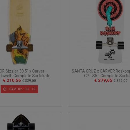
R Sizzler 30.5" x Carver -
SANTA CRUZ x CARVER Roskopp 
dswell- Complete Surfskate
C7 - S5 - Complete Surfs
€ 210,56
€ 279,65
€ 329,00
€ 329,00
04
d.
02
:
03
:
10