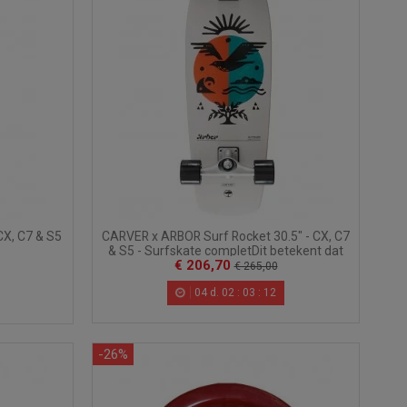
CX, C7 & S5
CARVER x ARBOR Surf Rocket 30.5" - CX, C7
e
& S5 - Surfskate completDit betekent dat
€ 206,70
het...
€ 265,00
04
d.
02
:
03
:
10
-26%