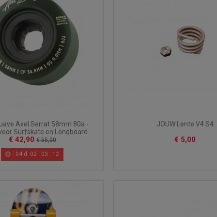
uave Axel Serrat 58mm 80a -
JOUW Lente V4 S4
voor Surfskate en Longboard
€ 42,90
€ 5,00
€ 55,00
04
d.
02
:
03
:
10