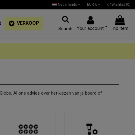
Nederlands
EUR €
Wishlist (
0
)
VERKOOP
D
Your account
no item
Search
 Globe. Al ons advies over het kiezen van je board of