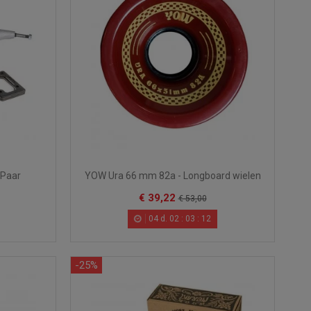
 Paar
YOW Ura 66 mm 82a - Longboard wielen
€ 39,22
€ 53,00
04
d.
02
:
03
:
10
-25%