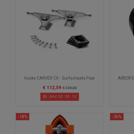
trucks CARVER CX - Surfschaats Paar
ARBOR E
€ 112,59
€ 139,00
04
d.
02
:
03
:
10
-18%
-36%