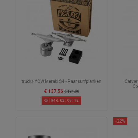
Carver 
trucks YOW Meraki S4 - Paar surfplanken
Co
€ 137,56
€ 181,00
04
d.
02
:
03
:
10
-22%