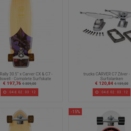
ally 30.5" x Carver CX & C7 -
trucks CARVER C7 Zilver -
swell - Complete Surfskate
Surfplanken
€ 197,76
€ 120,84
€ 309,00
€ 159,00
04
d.
02
:
03
:
10
04
d.
02
:
03
:
10
-15%