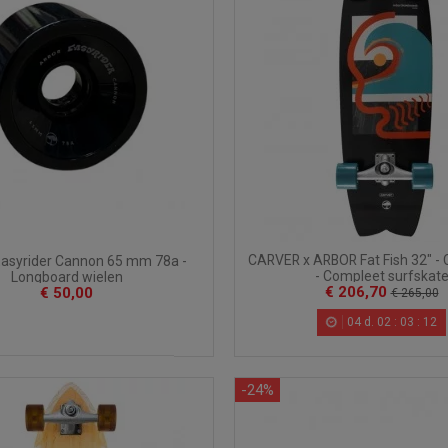
CARVER x ARBOR Fat Fish 32" - 
asyrider Cannon 65 mm 78a -
- Compleet surfskat
Longboard wielen
€ 206,70
€ 50,00
€ 265,00
04
d.
02
:
03
:
10
-24%