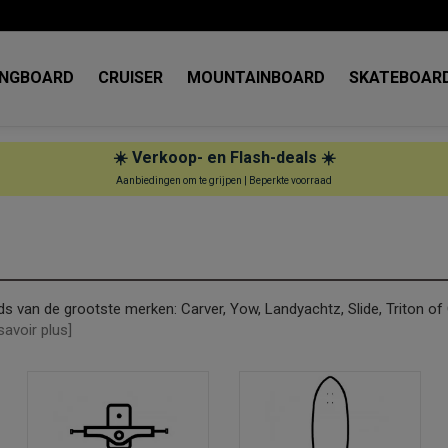
NGBOARD
CRUISER
MOUNTAINBOARD
SKATEBOAR
☀️ Verkoop- en Flash-deals ☀️
Aanbiedingen om te grijpen | Beperkte voorraad
rds van de grootste merken: Carver, Yow, Landyachtz, Slide, Triton of
savoir plus]