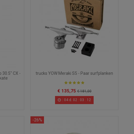
30.5" CX -
trucks YOW Meraki S5 - Paar surfplanken
kate
€ 135,75
€ 181,00
04
d.
02
:
03
:
10
-26%