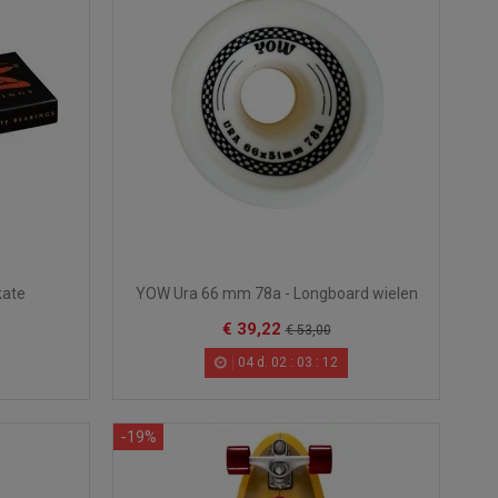
kate
YOW Ura 66 mm 78a - Longboard wielen
€ 39,22
€ 53,00
04
d.
02
:
03
:
10
-19%