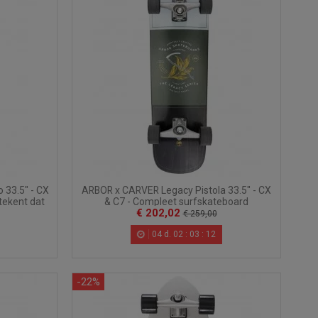
 33.5" - CX
ARBOR x CARVER Legacy Pistola 33.5" - CX
tekent dat
& C7 - Compleet surfskateboard
€ 202,02
€ 259,00
04
d.
02
:
03
:
10
-22%