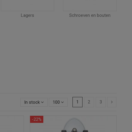
Lagers
Schroeven en bouten
1
2
3
In stock
100
-22%