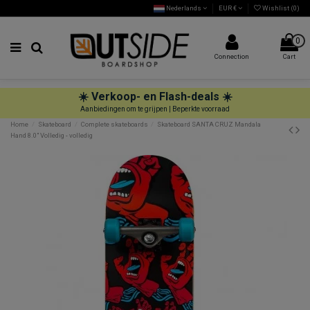
Nederlands
EUR €
Wishlist (
0
)
0
Connection
Cart
☀️ Verkoop- en Flash-deals ☀️
Aanbiedingen om te grijpen | Beperkte voorraad
Home
Skateboard
Complete skateboards
Skateboard SANTA CRUZ Mandala
Hand 8.0" Volledig - volledig