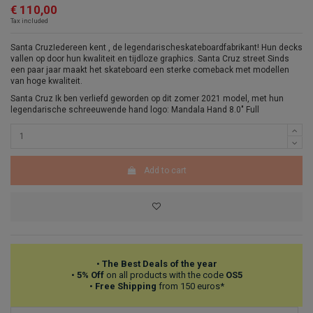
€ 110,00
Tax included
Santa CruzIedereen
kent ,
de legendarische
skateboardfabrikant
! Hun decks
vallen op door hun kwaliteit en tijdloze graphics. Santa Cruz street Sinds
een paar jaar maakt het skateboard een sterke comeback met modellen
van hoge kwaliteit.
Santa Cruz Ik ben verliefd geworden op dit zomer 2021 model, met hun
legendarische schreeuwende hand logo: Mandala Hand 8.0" Full
Add to cart
•
The Best Deals of the year
•
5% Off
on all products with the code
OS5
•
Free Shipping
from 150 euros*