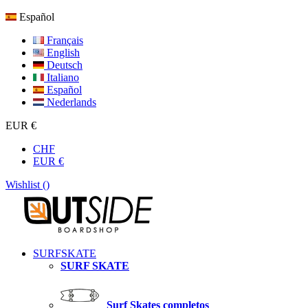
Español
Français
English
Deutsch
Italiano
Español
Nederlands
EUR €
CHF
EUR €
Wishlist (
)
SURFSKATE
SURF SKATE
Surf Skates completos