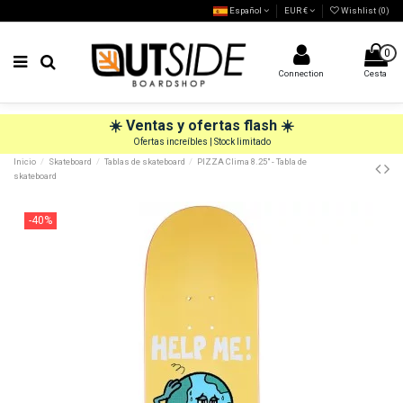
Español
EUR €
Wishlist (
0
)
0
Connection
Cesta
☀️
Ventas y ofertas flash
☀️
Ofertas increíbles | Stock limitado
Inicio
Skateboard
Tablas de skateboard
PIZZA Clima 8.25" - Tabla de
skateboard
-40%