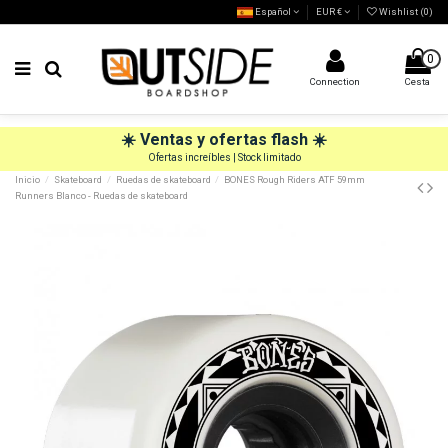
Español
EUR €
Wishlist (
0
)
0
Connection
Cesta
☀️
Ventas y ofertas flash
☀️
Ofertas increíbles | Stock limitado
Inicio
Skateboard
Ruedas de skateboard
BONES Rough Riders ATF 59mm
Runners Blanco - Ruedas de skateboard