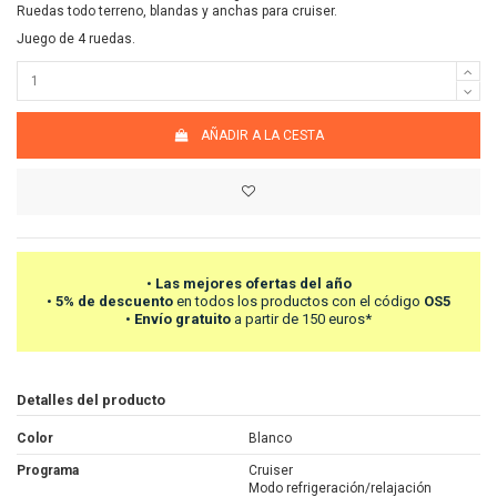
Ruedas todo terreno, blandas y anchas para cruiser.
Juego de 4 ruedas.
AÑADIR A LA CESTA
•
Las mejores ofertas del año
•
5% de descuento
en todos los productos con el código
OS5
•
Envío gratuito
a partir de 150 euros*
Detalles del producto
Color
Blanco
Programa
Cruiser
Modo refrigeración/relajación