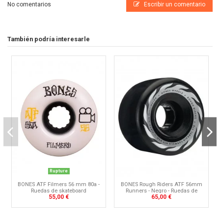
No comentarios
Escribir un comentario
También podría interesarle
Rupture
BONES Rough Riders ATF 56mm
BONES ATF Filmers 56 mm 80a -
Runners - Negro - Ruedas de
Ruedas de skateboard
65,00 €
55,00 €
skate