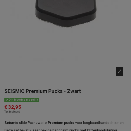
SEISMIC Premium Pucks - Zwart
24h levering mogelijk
€ 32,95
Tax included
Seismic
slide P
aar
zwarte
Premium pucks
voor longboardhandschoenen.
Deze set bevat 2 zeshoekige handpalm pucks met klittenbandsluiting.