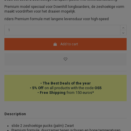
Premium model speciaal voor Downhill longboarders, de zeshoekige vorm
maakt voordriften voor het draaien mogelijk.
riders Premium formule met langere levensduur voor high-speed
Add to cart
•
The Best Deals of the year
•
5% Off
on all products with the code
OS5
•
Free Shipping
from 150 euros*
Description
slide 2 zeshoekige pucks (palm) Zwart
Premium formule, duurzamer tegen schuren en hoge temperaturen