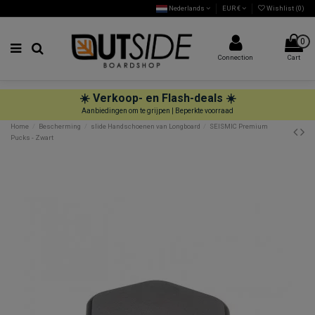
Nederlands
EUR €
Wishlist (
0
)
0
Connection
Cart
☀️ Verkoop- en Flash-deals ☀️
Aanbiedingen om te grijpen | Beperkte voorraad
Home
Bescherming
slide Handschoenen van Longboard
SEISMIC Premium
Pucks - Zwart