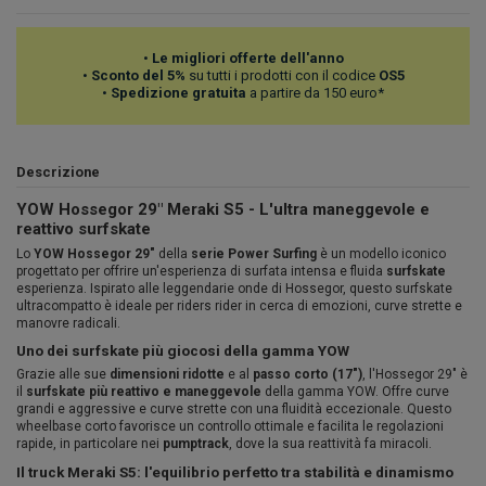
•
Le migliori offerte dell'anno
•
Sconto del 5%
su tutti i prodotti con il codice
OS5
•
Spedizione gratuita
a partire da 150 euro*
Descrizione
YOW Hossegor 29" Meraki S5 - L'ultra maneggevole e
reattivo surfskate
Lo
YOW Hossegor 29"
della
serie Power Surfing
è un modello iconico
progettato per offrire un'esperienza di surfata intensa e fluida
surfskate
esperienza. Ispirato alle leggendarie onde di Hossegor, questo surfskate
ultracompatto è ideale per riders rider in cerca di emozioni, curve strette e
manovre radicali.
Uno dei surfskate più giocosi della gamma YOW
Grazie alle sue
dimensioni ridotte
e al
passo corto (17")
, l'Hossegor 29" è
il
surfskate più reattivo e maneggevole
della gamma YOW. Offre curve
grandi e aggressive e curve strette con una fluidità eccezionale. Questo
wheelbase corto favorisce un controllo ottimale e facilita le regolazioni
rapide, in particolare nei
pumptrack
, dove la sua reattività fa miracoli.
Il truck Meraki S5: l'equilibrio perfetto tra stabilità e dinamismo