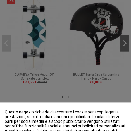
-5%
CARVER x Triton Astral 29" -
BULLET Santa Cruz Screaming
Surfskate completo
Hand - Nero - Casco
198,55 €
65,00 €
209,00 €
Questo negozio richiede di accettare i cookie per scopi legati a
prestazioni, social media e annunci pubblicitari. I cookie di terze
parti per social media e a scopo pubblicitario vengono utilizzati
Più informazioni su OUTSIDE
per offrire funzionalità social e annunci pubblicitari personalizzati.
Accetti i cookie e l'elaborazione dei dati personali interessati?