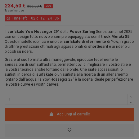
234,50 €
335,00 €
-30%
Tasse incluse
Time left
02
d.
12
:
24
:
35
Il
surfskate Yow Hossegor 29"
della
Power Surfing
Series torna nel 2025
con un design tutto nuovo e sempre equipaggiato con il
truck Meraki S5
.
Questo modello iconico è uno dei
surfskate di riferimento
di Yow, in grado
di offrire prestazioni ottimali agli appassionati di
shortboard
e ai rider più
piccoli su riders.
Grazie al suo formato ultra maneggevole, riproduce fedelmente le
sensazioni di surf sull'asfalto, permettendovi di migliorare il vostro stile e
la vostra tecnica anche lontano dalle onde. Che siate appassionati o
surfisti in cerca di
surfskate
o un surfista alla ricerca di un allenamento
lontano dall'acqua, la Yow Hossegor 29" è la scelta ideale per perfezionare
le vostre curve e i vostri carves.
Aggiungi al carrello