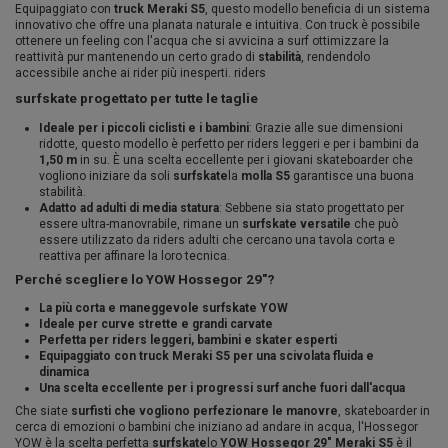
Equipaggiato con
truck Meraki S5
, questo modello beneficia di un sistema
innovativo che offre una planata naturale e intuitiva. Con truck è possibile
ottenere un feeling con l'acqua che si avvicina a surf ottimizzare la
reattività pur mantenendo un certo grado di
stabilità
, rendendolo
accessibile anche ai rider più inesperti. riders
surfskate progettato per tutte le taglie
Ideale per i piccoli ciclisti e i bambini
: Grazie alle sue dimensioni
ridotte, questo modello è perfetto per riders leggeri e per i bambini da
1,50 m
in su. È una scelta eccellente per i giovani skateboarder che
vogliono iniziare da soli
surfskate
la
molla S5
garantisce una buona
stabilità.
Adatto ad adulti di media statura
: Sebbene sia stato progettato per
essere ultra-manovrabile, rimane un
surfskate versatile
che può
essere utilizzato da riders adulti che cercano una tavola corta e
reattiva per affinare la loro tecnica.
Perché scegliere lo YOW Hossegor 29"?
La più corta e maneggevole surfskate YOW
Ideale per curve strette e grandi carvate
Perfetta per riders leggeri, bambini e skater esperti
Equipaggiato con truck Meraki S5 per una scivolata fluida e
dinamica
Una scelta eccellente per i progressi surf anche fuori dall'acqua
Che siate
surfisti che vogliono perfezionare le manovre
, skateboarder in
cerca di emozioni o bambini che iniziano ad andare in acqua, l'Hossegor
YOW è la scelta perfetta
surfskate
lo
YOW Hossegor 29" Meraki S5
è il