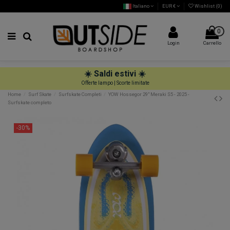
Italiano
EUR €
Wishlist (
0
)
0
Login
Carrello
☀️
Saldi estivi
☀️
Offerte lampo | Scorte limitate
Home
Surf Skate
Surfskate Completi
YOW Hossegor 29" Meraki S5 - 2025 -
Surfskate completo
-30%