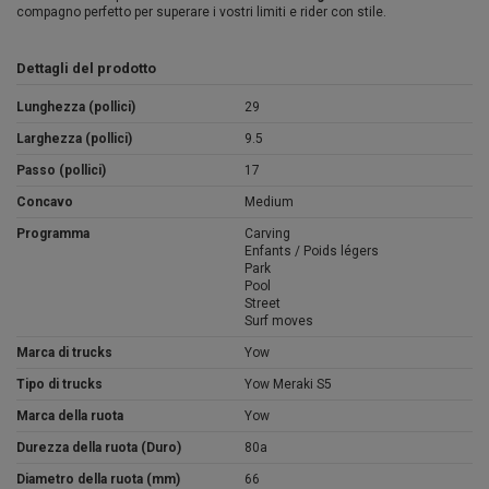
compagno perfetto per superare i vostri limiti e rider con stile.
Dettagli del prodotto
Lunghezza (pollici)
29
Larghezza (pollici)
9.5
Passo (pollici)
17
Concavo
Medium
Programma
Carving
Enfants / Poids légers
Park
Pool
Street
Surf moves
Marca di trucks
Yow
Tipo di trucks
Yow Meraki S5
Marca della ruota
Yow
Durezza della ruota (Duro)
80a
Diametro della ruota (mm)
66