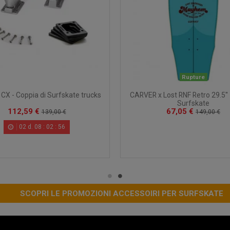
Rupture
X - Coppia di Surfskate trucks
CARVER x Lost RNF Retro 29.5'' 
Surfskate
112,59 €
67,05 €
139,00 €
149,00 €
02
d.
08
:
02
:
55
SCOPRI LE PROMOZIONI ACCESSOIRI PER SURFSKATE