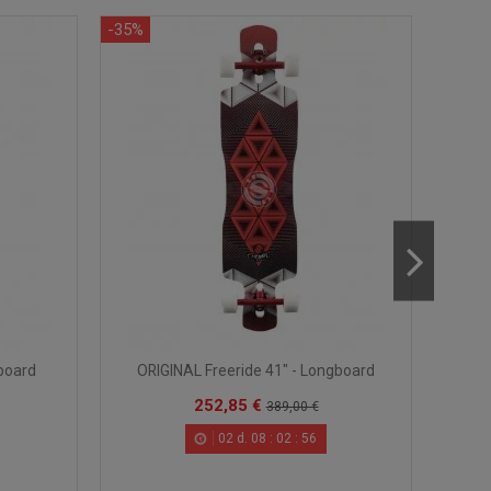
-35%
-65%
board
ORIGINAL Freeride 41" - Longboard
BL
252,85 €
389,00 €
02
d.
08
:
02
:
55