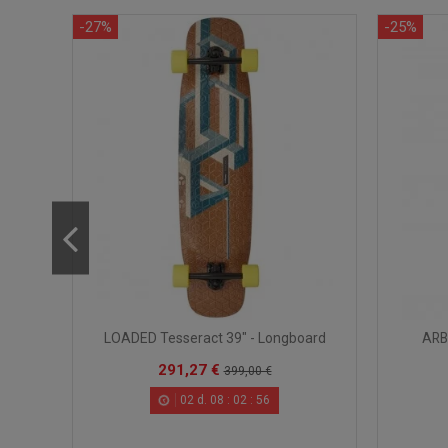
-27%
-25%
 -
ARBO
LOADED Tesseract 39" - Longboard
291,27 €
399,00 €
02
d.
08
:
02
:
55