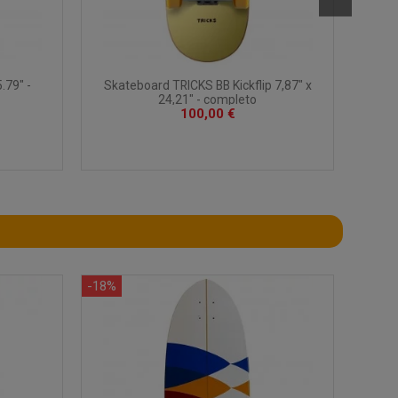
.79" -
Skateboard TRICKS BB Kickflip 7,87" x
Sk
24,21" - completo
100,00 €
-18%
-24%