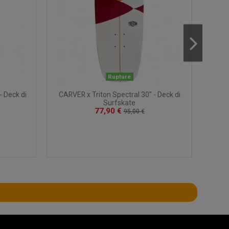
Rupture
- Deck di
CARVER x Triton Spectral 30'' - Deck di
CARVER
Surfskate
77,90 €
95,00 €