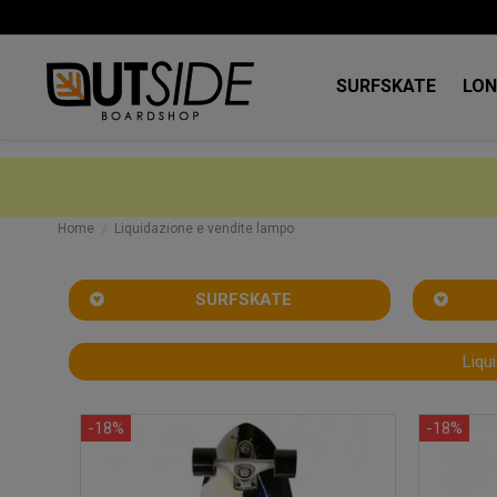
SURFSKATE
LO
Home
Liquidazione e vendite lampo
SURFSKATE
Liqu
-18%
-18%