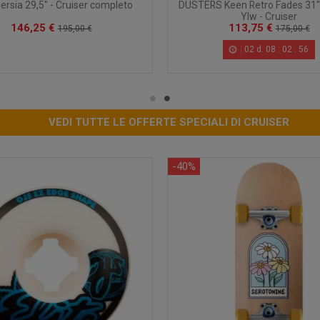
rsia 29,5" - Cruiser completo
DUSTERS Keen Retro Fades 31"
Ylw - Cruiser
146,25 €
113,75 €
195,00 €
175,00 €
02
d.
08
:
02
:
55
VEDI TUTTE LE OFFERTE SPECIALI DI CRUISER
-40%