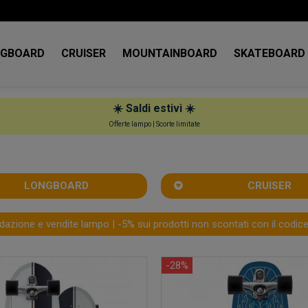
NGBOARD
CRUISER
MOUNTAINBOARD
SKATEBOARD
☀️
Saldi estivi
☀️
Offerte lampo | Scorte limitate
LONGBOARD
CRUISER
idazione e vendite lampo | -5% sui prodotti non scontati con il codic
-28%