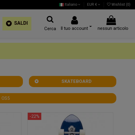
Italiano
EUR €
Wishlist (
0
)
SALDI
Il tuo account
nessun articolo
Cerca
SKATEBOARD
e OS5
-22%
-36%