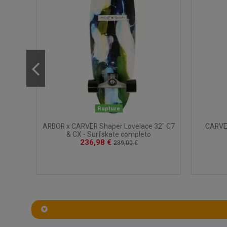
Rupture
skate
ARBOR x CARVER Shaper Lovelace 32" C7
CARVER
& CX - Surfskate completo
236,98 €
289,00 €