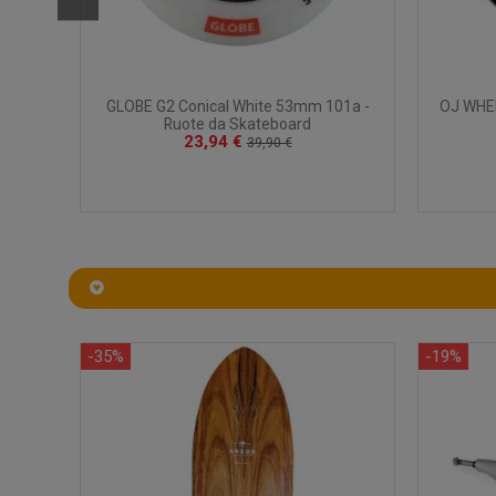
 -
GLOBE G2 Conical White 53mm 101a -
OJ WHEE
Ruote da Skateboard
23,94 €
39,90 €
-35%
-19%