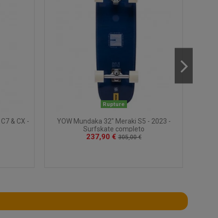
Rupture
C7 & CX -
YOW Mundaka 32" Meraki S5 - 2023 -
Gr
Surfskate completo
237,90 €
305,00 €