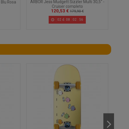
ARBOR Jess Mudgett Sizzler Multi 30,5" -
 Blu Rosa
SANT
Cruiser completo
120,53 €
179,90 €
02
d.
08
:
02
:
55
-50%