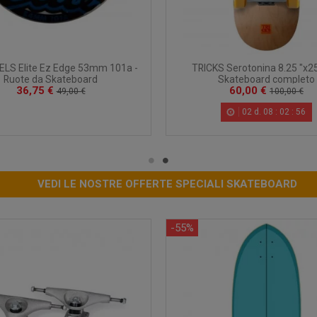
LS Elite Ez Edge 53mm 101a -
TRICKS Serotonina 8.25 "x25
Ruote da Skateboard
Skateboard completo
36,75 €
60,00 €
49,00 €
100,00 €
02
d.
08
:
02
:
55
VEDI LE NOSTRE OFFERTE SPECIALI SKATEBOARD
-55%