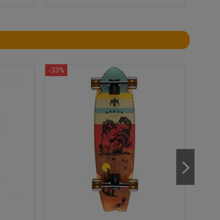
-33%
-40%