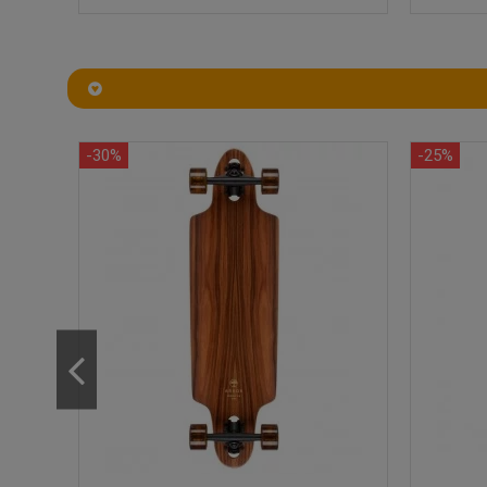
-30%
-25%