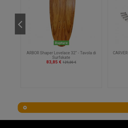
Rupture
kate
ARBOR Shaper Lovelace 32" - Tavola di
CARVER C
Surfskate
83,85 €
129,00 €