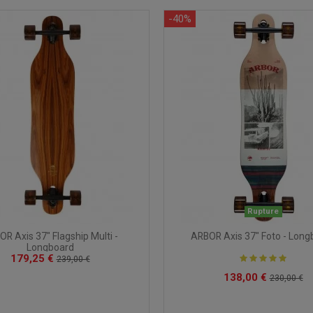
-40%
Rupture
R Axis 37" Flagship Multi -
ARBOR Axis 37" Foto - Long
Longboard
179,25 €
239,00 €
138,00 €
230,00 €